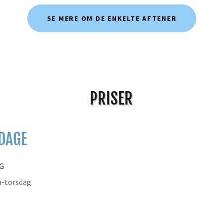
SE MERE OM DE ENKELTE AFTENER
PRISER
DAGE
G
a-torsdag