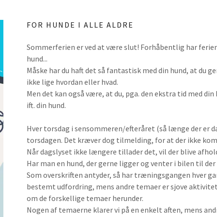
FOR HUNDE I ALLE ALDRE
Sommerferien er ved at være slut! Forhåbentlig har ferie
hund...
Måske har du haft det så fantastisk med din hund, at du g
ikke lige hvordan eller hvad.
Men det kan også være, at du, pga. den ekstra tid med din h
ift. din hund.
Hver torsdag i sensommeren/efteråret (så længe der er da
torsdagen. Det kræver dog tilmelding, for at der ikke k
Når dagslyset ikke længere tillader det, vil der blive af
Har man en hund, der gerne ligger og venter i bilen til d
Som overskriften antyder, så har træningsgangen hver ga
bestemt udfordring, mens andre temaer er sjove aktivitet
om de forskellige temaer herunder.
Nogen af temaerne klarer vi på en enkelt aften, mens andr