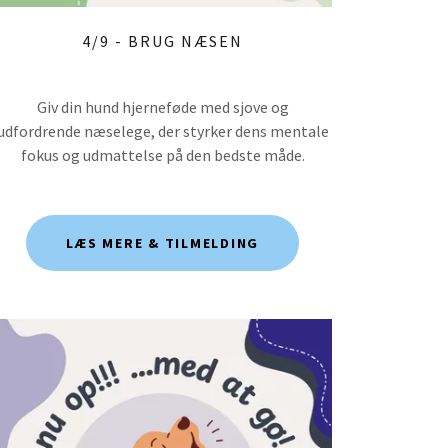
4/9 - BRUG NÆSEN
Giv din hund hjerneføde med sjove og
udfordrende næselege, der styrker dens mentale
fokus og udmattelse på den bedste måde.
LÆS MERE & TILMELDING