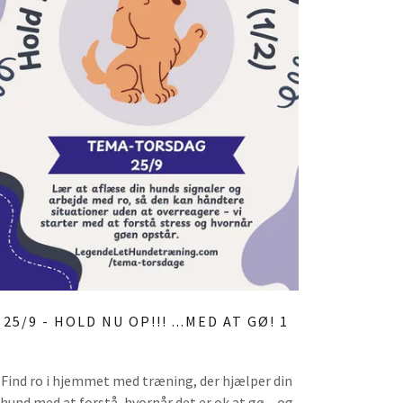
25/9 - HOLD NU OP!!! ...MED AT GØ! 1
Find ro i hjemmet med træning, der hjælper din
hund med at forstå, hvornår det er ok at gø – og