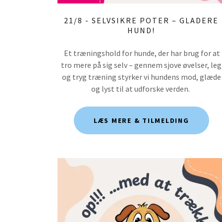
21/8 - SELVSIKRE POTER – GLADERE
HUND!
Et træningshold for hunde, der har brug for at
tro mere på sig selv – gennem sjove øvelser, leg
og tryg træning styrker vi hundens mod, glæde
og lyst til at udforske verden.
LÆS MERE & TILMELDING