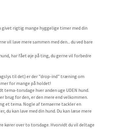
n givet rigtig mange hyggelige timer med din
erne vil lave mere sammen med den... du ved bare
und, har fået øje på ting, du gerne vil forbedre
gslys til det) er der "drop-ind" træning om
ommer for mange på holdet!
holdt tema-torsdage hver anden uge UDEN hund.
er er brug for den, er den mere end velkommen.
ng et tema. Nogle af temaerne tackler en
er, du kan lave med din hund. Du kan læse mere
e kører over to torsdage. Hvorvidt du vil deltage