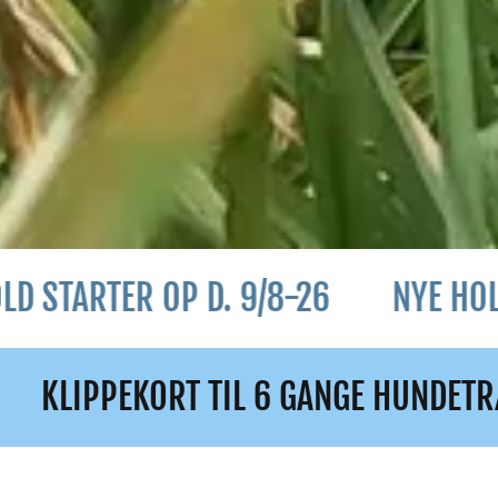
ER OP D. 9/8-26
NYE HOLD STARTE
IL 6 GANGE HUNDETRÆNING! START AL