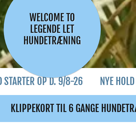
WELCOME TO
LEGENDE LET
HUNDETRÆNING
 OP D. 9/8-26
NYE HOLD STARTER 
IL 6 GANGE HUNDETRÆNING! START AL