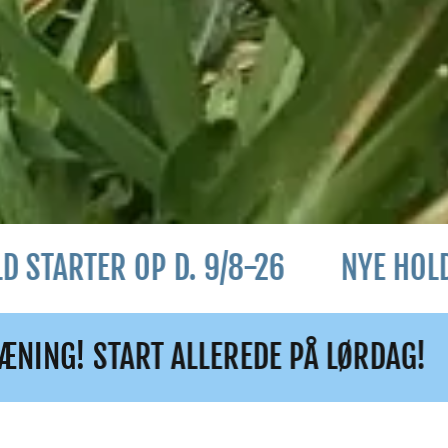
R OP D. 9/8-26
NYE HOLD STARTER
LEREDE PÅ LØRDAG!
KLIPPEKORT T