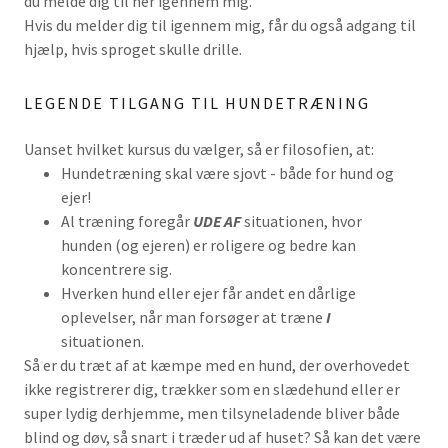
du melde dig til her igennem mig.
Hvis du melder dig til igennem mig, får du også adgang til
hjælp, hvis sproget skulle drille.
LEGENDE TILGANG TIL HUNDETRÆNING
Uanset hvilket kursus du vælger, så er filosofien, at:
Hundetræning skal være sjovt - både for hund og
ejer!
Al træning foregår
UDE AF
situationen, hvor
hunden (og ejeren) er roligere og bedre kan
koncentrere sig.
Hverken hund eller ejer får andet en dårlige
oplevelser, når man forsøger at træne
I
situationen.
Så er du træt af at kæmpe med en hund, der overhovedet
ikke registrerer dig, trækker som en slædehund eller er
super lydig derhjemme, men tilsyneladende bliver både
blind og døv, så snart i træder ud af huset? Så kan det være